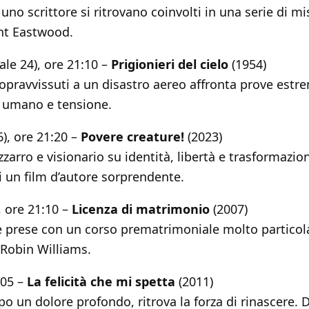
 uno scrittore si ritrovano coinvolti in una serie di mi
int Eastwood.
ale 24), ore 21:10 –
Prigionieri del cielo
(1954)
opravvissuti a un disastro aereo affronta prove estr
 umano e tensione.
), ore 21:20 –
Povere creature!
(2023)
zarro e visionario su identità, libertà e trasformaz
i un film d’autore sorprendente.
, ore 21:10 –
Licenza di matrimonio
(2007)
e prese con un corso prematrimoniale molto partico
Robin Williams.
:05 –
La felicità che mi spetta
(2011)
o un dolore profondo, ritrova la forza di rinascere