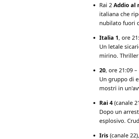
Rai 2
Addio al 
italiana che ri
nubilato fuori 
Italia 1
, ore 21
Un letale sicar
mirino. Thrille
20
, ore 21:09 –
Un gruppo di e
mostri in un'av
Rai 4
(canale 21
Dopo un arresto
esplosivo. Crud
Iris
(canale 22)