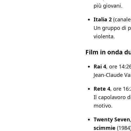
più giovani.
Italia 2
(canale
Un gruppo di pe
violenta.
Film in onda d
Rai 4
, ore 14:2
Jean-Claude Va
Rete 4
, ore 16
Il capolavoro d
motivo.
Twenty Seven
scimmie
(1984