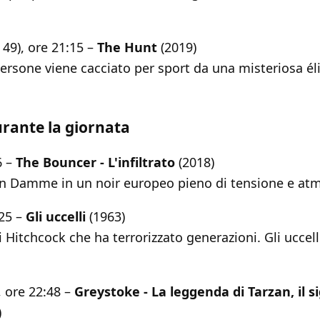
 49), ore 21:15 –
The Hunt
(2019)
rsone viene cacciato per sport da una misteriosa élit
urante la giornata
6 –
The Bouncer - L'infiltrato
(2018)
n Damme in un noir europeo pieno di tensione e atm
:25 –
Gli uccelli
(1963)
i Hitchcock che ha terrorizzato generazioni. Gli uccel
, ore 22:48 –
Greystoke - La leggenda di Tarzan, il s
)