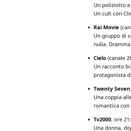
Un poliziotto e
Un cult con Cl
Rai Movie
(can
Un gruppo di s
nulla. Dramma
Cielo
(canale 26
Un racconto biz
protagonista d
Twenty Seven
Una coppia all
romantica con 
Tv2000
, ore 21
Una donna, dop