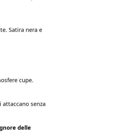
e. Satira nera e
osfere cupe.
li attaccano senza
ignore delle