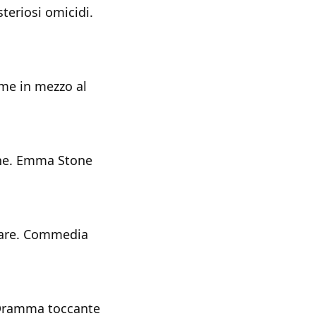
steriosi omicidi.
eme in mezzo al
ione. Emma Stone
lare. Commedia
. Dramma toccante