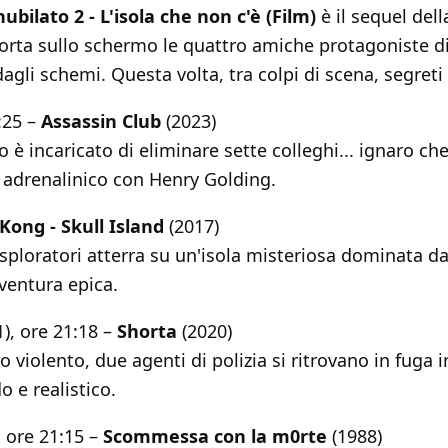
nubilato 2 - L'isola che non c'è (Film)
è il sequel de
porta sullo schermo le quattro amiche protagoniste d
dagli schemi. Questa volta, tra colpi di scena, segreti 
:25 –
Assassin Club
(2023)
io è incaricato di eliminare sette colleghi... ignaro ch
r adrenalinico con Henry Golding.
Kong - Skull Island
(2017)
sploratori atterra su un'isola misteriosa dominata d
ventura epica.
), ore 21:18 –
Shorta
(2020)
 violento, due agenti di polizia si ritrovano in fuga 
o e realistico.
, ore 21:15 –
Scommessa con la m0rte
(1988)