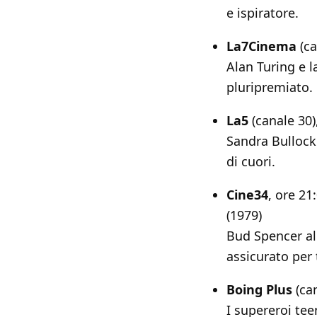
e ispiratore.
La7Cinema
(ca
Alan Turing e l
pluripremiato.
La5
(canale 30)
Sandra Bullock
di cuori.
Cine34
, ore 21
(1979)
Bud Spencer al
assicurato per 
Boing Plus
(can
I supereroi tee