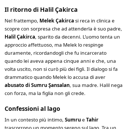
Il ritorno di Halil Çakirca
Nel frattempo,
Melek Çakirca
si reca in clinica e
scopre con sorpresa che ad attenderla è suo padre,
Halil Çakirca
, sparito da decenni. L’uomo tenta un
approccio affettuoso, ma Melek lo respinge
duramente, ricordandogli che fu incarcerato
quando lei aveva appena cinque anni e che, una
volta uscito, non si curò più dei figli. Il dialogo si fa
drammatico quando Melek lo accusa di aver
abusato di Sumru Şansalan
, sua madre. Halil nega
con forza, ma la figlia non gli crede.
Confessioni al lago
In un contesto più intimo,
Sumru
e
Tahir
trascorrono un momento sereno sul lago. Tra un