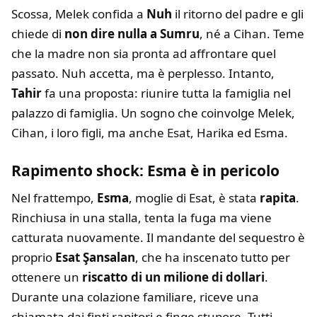
Scossa, Melek confida a
Nuh
il ritorno del padre e gli
chiede di
non dire nulla a Sumru
, né a Cihan. Teme
che la madre non sia pronta ad affrontare quel
passato. Nuh accetta, ma è perplesso. Intanto,
Tahir
fa una proposta: riunire tutta la famiglia nel
palazzo di famiglia. Un sogno che coinvolge Melek,
Cihan, i loro figli, ma anche Esat, Harika ed Esma.
Rapimento shock: Esma è in pericolo
Nel frattempo,
Esma
, moglie di Esat, è stata
rapita
.
Rinchiusa in una stalla, tenta la fuga ma viene
catturata nuovamente. Il mandante del sequestro è
proprio
Esat Şansalan
, che ha inscenato tutto per
ottenere un
riscatto di un milione di dollari
.
Durante una colazione familiare, riceve una
chiamata dai finti rapitori e finge stupore. Tutti