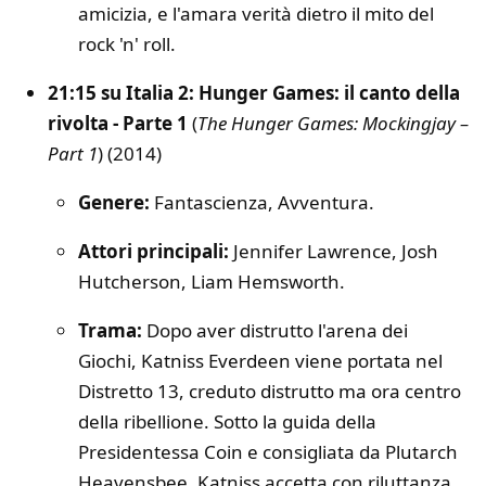
amicizia, e l'amara verità dietro il mito del
rock 'n' roll.
21:15 su Italia 2: Hunger Games: il canto della
rivolta - Parte 1
(
The Hunger Games: Mockingjay –
Part 1
) (2014)
Genere:
Fantascienza, Avventura.
Attori principali:
Jennifer Lawrence, Josh
Hutcherson, Liam Hemsworth.
Trama:
Dopo aver distrutto l'arena dei
Giochi, Katniss Everdeen viene portata nel
Distretto 13, creduto distrutto ma ora centro
della ribellione. Sotto la guida della
Presidentessa Coin e consigliata da Plutarch
Heavensbee, Katniss accetta con riluttanza