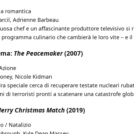
 romantica
rcil, Adrienne Barbeau
osa chef e un affascinante produttore televisivo si 
 programma culinario che cambierà le loro vite – e il 
nema:
The Peacemaker
(2007)
 Azione
oney, Nicole Kidman
a speciale cerca di recuperare testate nucleari ruba
ni di terroristi pronti a scatenare una catastrofe glob
erry Christmas Match
(2019)
 / Natalizio
brough, Kyle Dean Massey