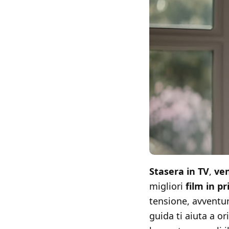
Stasera in TV
,
ven
migliori
film in p
tensione, avventu
guida ti aiuta a ori