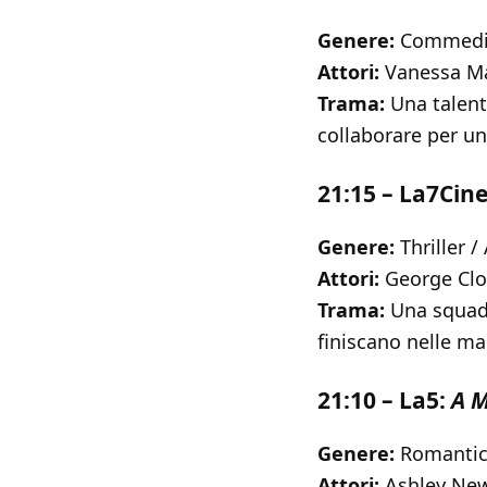
Genere:
Commedia
Attori:
Vanessa Ma
Trama:
Una talentu
collaborare per un
21:15 – La7Ci
Genere:
Thriller /
Attori:
George Clo
Trama:
Una squadr
finiscano nelle ma
21:10 – La5:
A M
Genere:
Romantico
Attori:
Ashley New