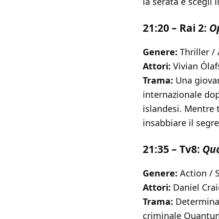
la serata e scegli i
21:20 – Rai 2:
O
Genere:
Thriller /
Attori:
Vivian Ólafs
Trama:
Una giovan
internazionale dop
islandesi. Mentre 
insabbiare il segre
21:35 – Tv8:
Qua
Genere:
Action / S
Attori:
Daniel Crai
Trama:
Determinat
criminale Quantum,