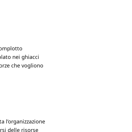
complotto
lato nei ghiacci
forze che vogliono
a l’organizzazione
si delle risorse