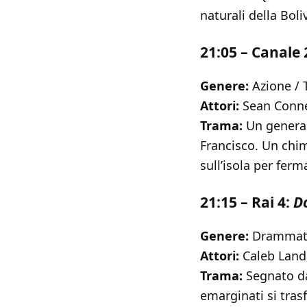
naturali della Boliv
21:05 – Canale 
Genere:
Azione / T
Attori:
Sean Conner
Trama:
Un general
Francisco. Un chim
sull’isola per ferm
21:15 – Rai 4:
D
Genere:
Drammatic
Attori:
Caleb Landr
Trama:
Segnato da
emarginati si tra