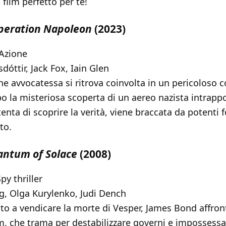
l film perfetto per te!
peration Napoleon
(2023)
 Azione
dóttir, Jack Fox, Iain Glen
e avvocatessa si ritrova coinvolta in un pericoloso 
o la misteriosa scoperta di un aereo nazista intrappo
tenta di scoprire la verità, viene braccata da potenti 
to.
ntum of Solace
(2008)
py thriller
g, Olga Kurylenko, Judi Dench
o a vendicare la morte di Vesper, James Bond affront
 che trama per destabilizzare governi e impossessar