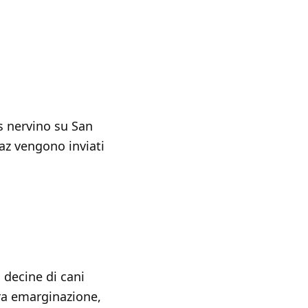
s nervino su San
az vengono inviati
 decine di cani
ra emarginazione,