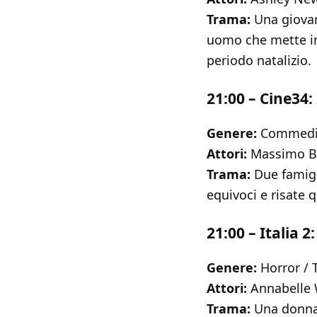
Trama:
Una giovan
uomo che mette in 
periodo natalizio.
21:00 – Cine34:
Genere:
Commedi
Attori:
Massimo Bol
Trama:
Due famigli
equivoci e risate q
21:00 – Italia 2
Genere:
Horror / T
Attori:
Annabelle 
Trama:
Una donna è