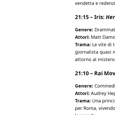
vendetta e redenz
21:15 – Iris:
Her
Genere:
Drammati
Attori:
Matt Damon
Trama:
Le vite di 
giornalista quasi 
attorno al mistero 
21:10 – Rai Mov
Genere:
Commedia
Attori:
Audrey Hep
Trama:
Una princi
per Roma, vivendo 