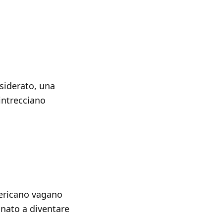
esiderato, una
intrecciano
mericano vagano
inato a diventare