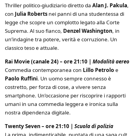
Thriller politico-giudiziario diretto da
Alan J. Pakula
,
con
Julia Roberts
nei panni di una studentessa di
legge che scopre un complotto legato alla Corte
Suprema. Al suo fianco,
Denzel Washington
, in
un’indagine tra potere, verità e corruzione. Un
classico teso e attuale.
Rai Movie (canale 24) – ore 21:10 |
Modalità aereo
Commedia contemporanea con
Lillo Petrolo
e
Paolo Ruffini
. Un uomo sempre connesso è
costretto, per forza di cose, a vivere senza
smartphone. Un’occasione per riscoprire i rapporti
umani in una commedia leggera e ironica sulla
nostra dipendenza digitale.
Twenty Seven – ore 21:10 |
Scuola di polizia
La prima, indimenticabile, puntata di una saga cult