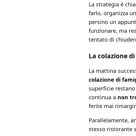
La strategia è chi
farlo, organizza u
persino un appunt
funzionare, ma res
tentato di chiuder
La colazione di
La mattina success
colazione di fami
superficie restan
continua a
non tr
ferite mai rimargi
Parallelamente, a
stesso ristorante