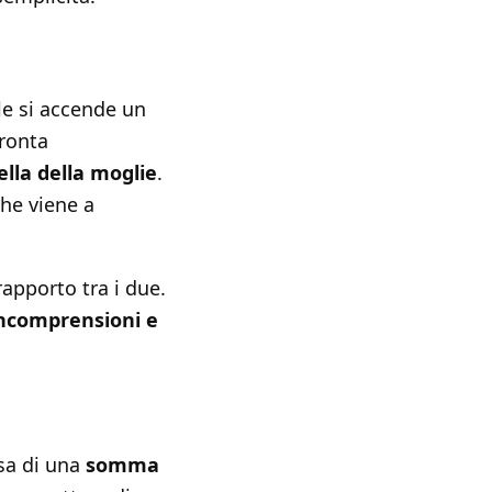
le si accende un
fronta
ella della moglie
.
che viene a
rapporto tra i due.
ncomprensioni e
rsa di una
somma