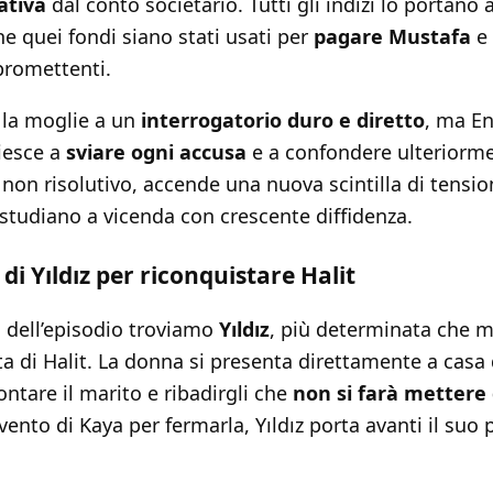
ativa
dal conto societario. Tutti gli indizi lo portano 
he quei fondi siano stati usati per
pagare Mustafa
e 
promettenti.
la moglie a un
interrogatorio duro e diretto
, ma En
riesce a
sviare ogni accusa
e a confondere ulteriormen
non risolutivo, accende una nuova scintilla di tensio
studiano a vicenda con crescente diffidenza.
 di Yıldız per riconquistare Halit
 dell’episodio troviamo
Yıldız
, più determinata che 
ta di Halit. La donna si presenta direttamente a casa
rontare il marito e ribadirgli che
non si farà mettere
vento di Kaya per fermarla, Yıldız porta avanti il suo