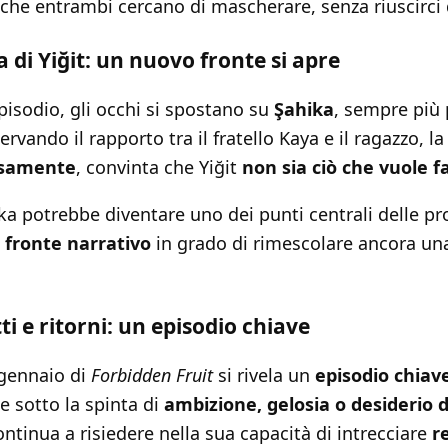
che entrambi cercano di mascherare, senza riuscirci 
 di Yiğit: un nuovo fronte si apre
episodio, gli occhi si spostano su
Şahika
, sempre più 
servando il rapporto tra il fratello Kaya e il ragazzo, l
osamente
, convinta che Yiğit
non sia ciò che vuole f
ika potrebbe diventare uno dei punti centrali delle p
o
fronte narrativo
in grado di rimescolare ancora una 
ti e ritorni: un episodio chiave
 gennaio di
Forbidden Fruit
si rivela un
episodio chiav
 sotto la spinta di
ambizione, gelosia o desiderio d
ontinua a risiedere nella sua capacità di intrecciare
r