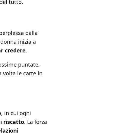
del tutto.
perplessa dalla
a donna inizia a
ar credere
.
rossime puntate,
volta le carte in
e
, in cui ogni
i riscatto
. La forza
elazioni