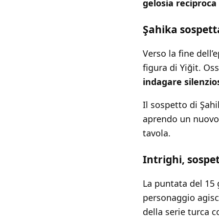
gelosia reciproca
Şahika sospetta
Verso la fine dell’
figura di Yiğit. Os
indagare silenzi
Il sospetto di Şah
aprendo un nuov
tavola.
Intrighi, sospet
La puntata del 15
personaggio agisce
della serie turca c