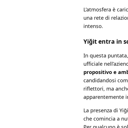
L’atmosfera è cari
una rete di relazi
intenso.
Yiğit entra in
In questa puntata,
ufficiale nell’azi
propositivo e amb
candidandosi come 
riflettori, ma anch
apparentemente i
La presenza di Yiği
che comincia a nu
Per qualcuno è sol