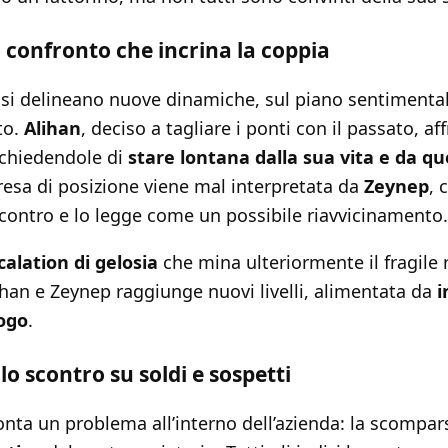
il confronto che incrina la coppia
 si delineano nuove dinamiche, sul piano sentimenta
to.
Alihan
, deciso a tagliare i ponti con il passato, af
 chiedendole di
stare lontana dalla sua vita e da qu
resa di posizione viene mal interpretata da
Zeynep
, 
contro e lo legge come un possibile riavvicinamento.
calation di gelosia
che mina ulteriormente il fragile 
ihan e Zeynep raggiunge nuovi livelli, alimentata da
i
ogo
.
lo scontro su soldi e sospetti
onta un problema all’interno dell’azienda: la scompa