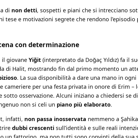
ca di
non detti
, sospetti e piani che si intrecciano sot
oni tese e motivazioni segrete che rendono l’episodio
 scena con determinazione
 il giovane
Yiğit
(interpretato da Doğaç Yıldız) fa il s
enda di Halit, mostrando fin dal primo momento un a
izioso
. La sua disponibilità a dare una mano in ogn
cameriere per una festa privata in onore di Erim – l
e sotto osservazione. Alcuni iniziano a chiedersi se di
ngenuo non si celi un
piano più elaborato
.
t, infatti,
non passa inosservata
nemmeno a Şahika, 
trire
dubbi crescenti
sull’identità e sulle reali intenz
o un fattorino, ma non tutti sono convinti della sua 