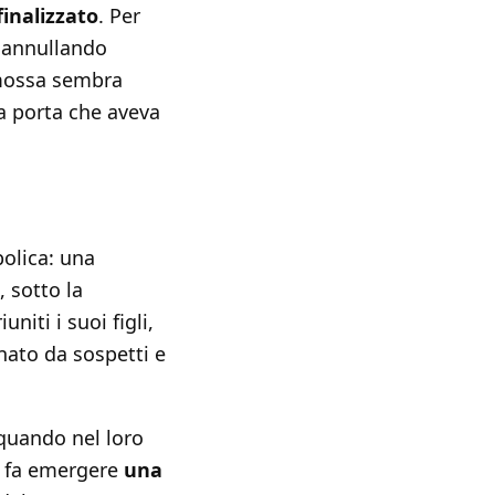
finalizzato
. Per
, annullando
 mossa sembra
na porta che aveva
bolica: una
 sotto la
iuniti i suoi figli,
nato da sospetti e
 quando nel loro
to fa emergere
una