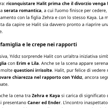
ara:
riconquistare Halit prima che il divorzio venga 
na
serata romantica
, a cui l’uomo finisce per cedere
amento con la figlia Zehra e con lo stesso Kaya. La
ta da capire se Halit sia davvero pronto a riaprire u
e.
 famiglia e le crepe nei rapporti
iva, Yıldız sorprende Halit con un’altra iniziativa sim
glia
con
Erim e Lila
. Anche se la scena appare serena,
o molte
questioni irrisolte
. Halit, pur felice di vedere r
ovare chiarezza nel rapporto con Yıldız
, ancora seg
nate.
nche la cena tra
Zehra e Kaya
si carica di significato
 si presentano
Caner ed Ender
. L’incontro inaspetta