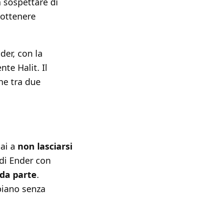
a sospettare di
ottenere
der, con la
te Halit. Il
ne tra due
mai a
non lasciarsi
 di Ender con
 da parte
.
 piano senza