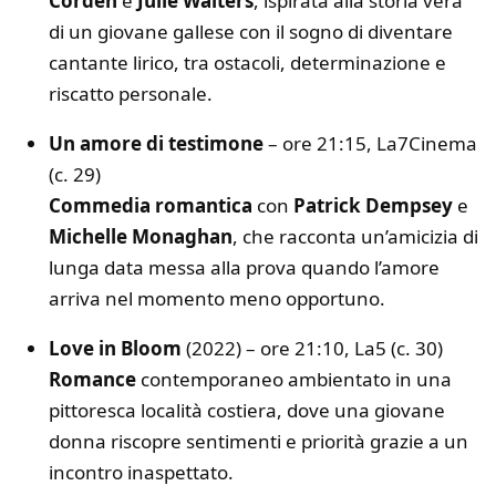
Corden
e
Julie Walters
, ispirata alla storia vera
di un giovane gallese con il sogno di diventare
cantante lirico, tra ostacoli, determinazione e
riscatto personale.
Un amore di testimone
– ore 21:15, La7Cinema
(c. 29)
Commedia romantica
con
Patrick Dempsey
e
Michelle Monaghan
, che racconta un’amicizia di
lunga data messa alla prova quando l’amore
arriva nel momento meno opportuno.
Love in Bloom
(2022) – ore 21:10, La5 (c. 30)
Romance
contemporaneo ambientato in una
pittoresca località costiera, dove una giovane
donna riscopre sentimenti e priorità grazie a un
incontro inaspettato.