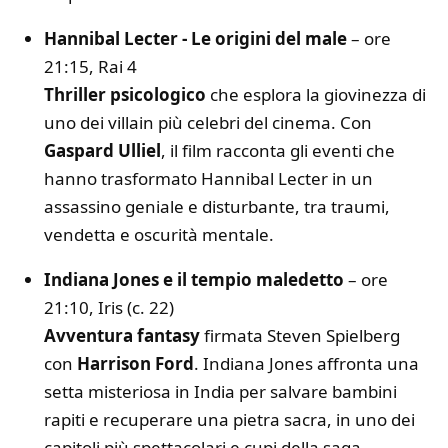
Hannibal Lecter - Le origini del male
– ore
21:15, Rai 4
Thriller psicologico
che esplora la giovinezza di
uno dei villain più celebri del cinema. Con
Gaspard Ulliel
, il film racconta gli eventi che
hanno trasformato Hannibal Lecter in un
assassino geniale e disturbante, tra traumi,
vendetta e oscurità mentale.
Indiana Jones e il tempio maledetto
– ore
21:10, Iris (c. 22)
Avventura fantasy
firmata Steven Spielberg
con
Harrison Ford
. Indiana Jones affronta una
setta misteriosa in India per salvare bambini
rapiti e recuperare una pietra sacra, in uno dei
capitoli più spettacolari e cupi della saga.