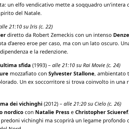
ta: un elfo vendicativo mette a soqquadro un'intera c
pirito del Natale.
alle 21:10 su Iris (c. 22)
ler
diretto da Robert Zemeckis con un intenso
Denze
ota d’aereo eroe per caso, ma con un lato oscuro. Una
 dipendenza e la redenzione.
’ultima sfida
(1993) –
alle 21:10 su Rai Movie (c. 24)
ure
mozzafiato con
Sylvester Stallone
, ambientato t
lorado. Un ex soccorritore si trova coinvolto in una 
ima dei vichinghi
(2012) –
alle 21:20 su Cielo (c. 26)
o nordico
con
Natalie Press
e
Christopher Sciueref
a predoni vichinghi ma scoprirà un legame profondo c
 del Nord.