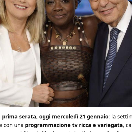
m, prima serata, oggi mercoledì 21 gennaio
: la sett
te con una
programmazione tv ricca e variegata
, c