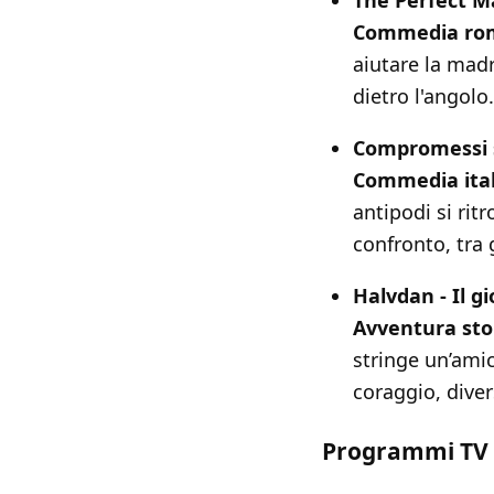
Commedia ro
aiutare la mad
dietro l'angolo.
Compromessi 
Commedia ita
antipodi si rit
confronto, tra 
Halvdan - Il g
Avventura stor
stringe un’amic
coraggio, diver
Programmi TV 