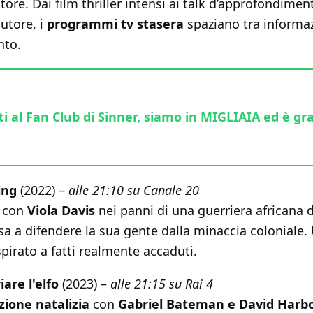
tore. Dai film thriller intensi ai talk d’approfondimen
utore, i
programmi tv stasera
spaziano tra informa
nto.
ti al Fan Club di Sinner, siamo in MIGLIAIA ed è gra
ing
(2022) –
alle 21:10 su Canale 20
con
Viola Davis
nei panni di una guerriera africana 
a a difendere la sua gente dalla minaccia coloniale. 
spirato a fatti realmente accaduti.
are l'elfo
(2023) –
alle 21:15 su Rai 4
ione natalizia
con
Gabriel Bateman e David Harb