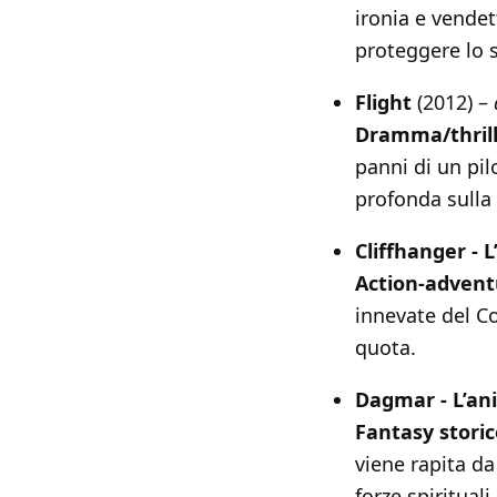
ironia e vendet
proteggere lo s
Flight
(2012) –
Dramma/thril
panni di un pil
profonda sulla
Cliffhanger - L
Action-advent
innevate del Co
quota.
Dagmar - L’an
Fantasy storic
viene rapita d
forze spirituali