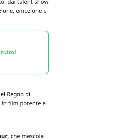
to, dai talent show
zione, emozione e
tuito!
del Regno di
Un film potente e
our
, che mescola