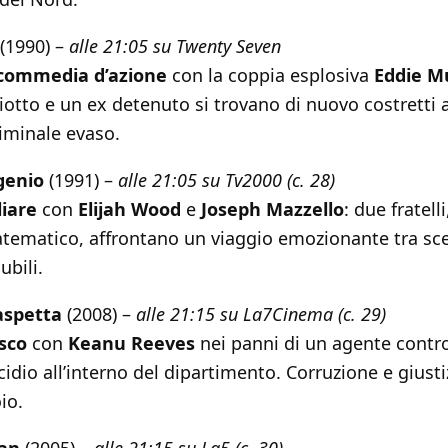
(1990) –
alle 21:05 su Twenty Seven
commedia d’azione
con la coppia esplosiva
Eddie M
ziotto e un ex detenuto si trovano di nuovo costretti 
riminale evaso.
 genio
(1991) –
alle 21:05 su Tv2000 (c. 28)
iare
con
Elijah Wood
e
Joseph Mazzello
: due fratell
ematico, affrontano un viaggio emozionante tra scelt
ubili.
aspetta
(2008) –
alle 21:15 su La7Cinema (c. 29)
esco
con
Keanu Reeves
nei panni di un agente contro
idio all’interno del dipartimento. Corruzione e giusti
oio.
Man
(2005) –
alle 21:15 su La5 (c. 30)