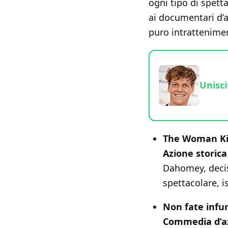
ogni tipo di spetta
ai documentari d’a
puro intrattenime
Unisci
The Woman K
Azione storica
Dahomey, decis
spettacolare, i
Non fate infuri
Commedia d’az