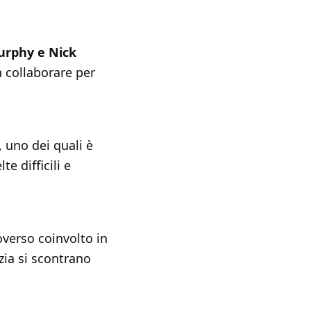
urphy e Nick
a collaborare per
i, uno dei quali è
e difficili e
verso coinvolto in
zia si scontrano