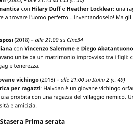
mantica
con
Hilary Duff
e
Heather Locklear
: una ra
re a trovare l'uomo perfetto… inventandoselo! Ma gli
sposi
(2018) –
alle 21:00 su Cine34
liana
con
Vincenzo Salemme e Diego Abatantuono
rovano unite da un matrimonio improvviso tra i figli: 
gag e tenerezza.
iovane vichingo
(2018) –
alle 21:00 su Italia 2 (c. 49)
ica per ragazzi
: Halvdan è un giovane vichingo orfa
izia proibita con una ragazza del villaggio nemico. Un
sità e amicizia.
Stasera Prima serata