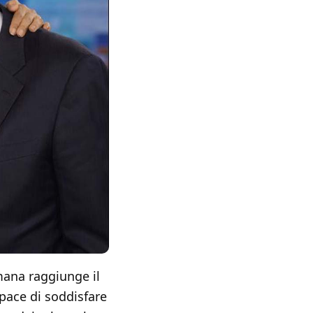
imana raggiunge il
apace di soddisfare