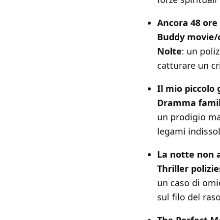
Ancora 48 ore
Buddy movie/
Nolte
: un poli
catturare un c
Il mio piccolo
Dramma famil
un prodigio mat
legami indissol
La notte non 
Thriller polizi
un caso di omic
sul filo del ras
The Perfect 