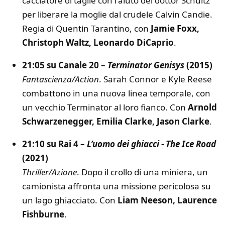
cacciatore di taglie con l'aiuto del dottor Schultz
per liberare la moglie dal crudele Calvin Candie.
Regia di Quentin Tarantino, con
Jamie Foxx,
Christoph Waltz, Leonardo DiCaprio
.
21:05 su Canale 20 –
Terminator Genisys
(2015)
Fantascienza/Action
. Sarah Connor e Kyle Reese
combattono in una nuova linea temporale, con
un vecchio Terminator al loro fianco. Con
Arnold
Schwarzenegger, Emilia Clarke, Jason Clarke
.
21:10 su Rai 4 –
L’uomo dei ghiacci - The Ice Road
(2021)
Thriller/Azione
. Dopo il crollo di una miniera, un
camionista affronta una missione pericolosa su
un lago ghiacciato. Con
Liam Neeson, Laurence
Fishburne
.