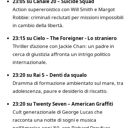
23:05 su Canale 20 –
Suicide Squad
Action supereroistico con
Will Smith
e
Margot
Robbie
: criminali reclutati per missioni impossibili
in cambio della libertà.
23:15 su Cielo –
The Foreigner - Lo straniero
Thriller d’azione con
Jackie Chan
: un padre in
cerca di giustizia affronta un intrigo politico
internazionale.
23:20 su Rai 5 –
Denti da squalo
Dramma di formazione ambientato sul mare, tra
adolescenza, paure e desiderio di riscatto.
23:20 su Twenty Seven –
American Graffiti
Cult generazionale di
George Lucas
che
racconta una notte di sogni e musica
nell’America anni ’60, con
Richard Dreyfuss
.