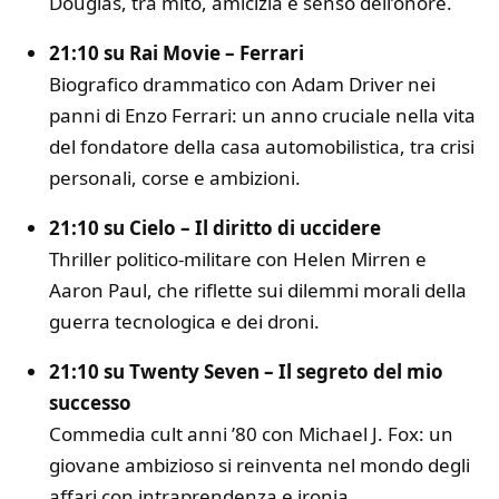
Douglas
, tra mito, amicizia e senso dell’onore.
21:10 su Rai Movie –
Ferrari
Biografico drammatico con
Adam Driver
nei
panni di Enzo Ferrari: un anno cruciale nella vita
del fondatore della casa automobilistica, tra crisi
personali, corse e ambizioni.
21:10 su Cielo –
Il diritto di uccidere
Thriller politico-militare con
Helen Mirren
e
Aaron Paul
, che riflette sui dilemmi morali della
guerra tecnologica e dei droni.
21:10 su Twenty Seven –
Il segreto del mio
successo
Commedia cult anni ’80 con
Michael J. Fox
: un
giovane ambizioso si reinventa nel mondo degli
affari con intraprendenza e ironia.