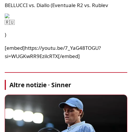
BELLUCCI vs. Diallo (Eventuale R2 vs. Rublev
)
[embed]https://youtu.be/7_YaG48TOGU?
si=WUGKwRR9EzilcRTX[/embed]
Altre notizie · Sinner