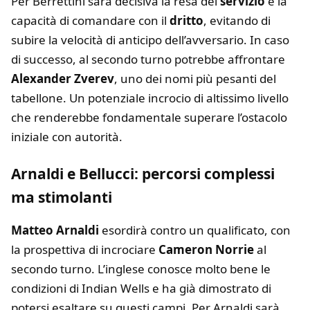
Per Berrettini sarà decisiva la resa del
servizio
e la
capacità di comandare con il
dritto
, evitando di
subire la velocità di anticipo dell’avversario. In caso
di successo, al secondo turno potrebbe affrontare
Alexander Zverev
, uno dei nomi più pesanti del
tabellone. Un potenziale incrocio di altissimo livello
che renderebbe fondamentale superare l’ostacolo
iniziale con autorità.
Arnaldi e Bellucci: percorsi complessi
ma stimolanti
Matteo Arnaldi
esordirà contro un qualificato, con
la prospettiva di incrociare
Cameron Norrie
al
secondo turno. L’inglese conosce molto bene le
condizioni di Indian Wells e ha già dimostrato di
potersi esaltare su questi campi. Per Arnaldi sarà