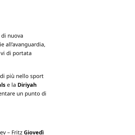
 di nuova
ie all’avanguardia,
vi di portata
di più nello sport
ls
e la
Diriyah
entare un punto di
ev – Fritz
Giovedì