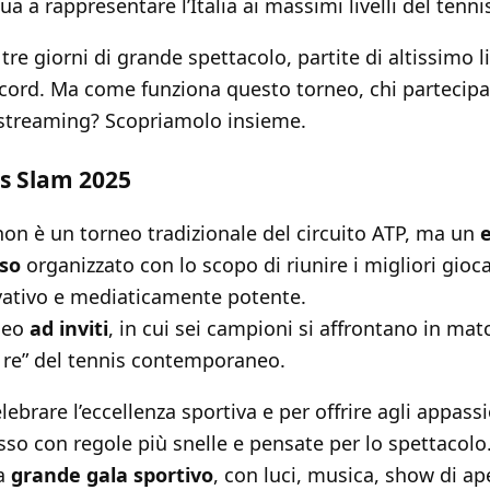
ua a rappresentare l’Italia ai massimi livelli del tenn
re giorni di grande spettacolo, partite di altissimo l
ord. Ma come funziona questo torneo, chi partecipa 
n streaming? Scopriamolo insieme.
ngs Slam 2025
on è un torneo tradizionale del circuito ATP, ma un
sso
organizzato con lo scopo di riunire i migliori gio
vativo e mediaticamente potente.
rneo
ad inviti
, in cui sei campioni si affrontano in matc
ei re” del tennis contemporaneo.
lebrare l’eccellenza sportiva e per offrire agli appassi
sso con regole più snelle e pensate per lo spettacolo.
da
grande gala sportivo
, con luci, musica, show di ap