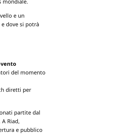
is mondiale.
ivello e un
e dove si potrà
evento
catori del momento
h diretti per
onati partite dal
 A Riad,
ertura e pubblico