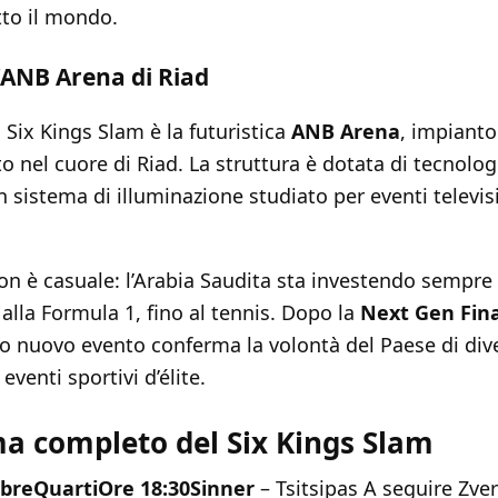
tto il mondo.
l’ANB Arena di Riad
 Six Kings Slam è la futuristica
ANB Arena
, impianto
o nel cuore di Riad. La struttura è dotata di tecnolog
n sistema di illuminazione studiato per eventi televisi
non è casuale: l’Arabia Saudita sta investendo sempre 
 alla Formula 1, fino al tennis. Dopo la
Next Gen Fina
to nuovo evento conferma la volontà del Paese di div
eventi sportivi d’élite.
a completo del Six Kings Slam
obre
Quarti
Ore 18:30
Sinner
– Tsitsipas A seguire Zver