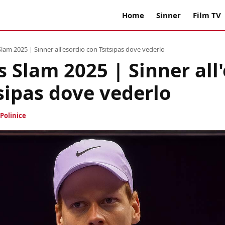
Home
Sinner
Film TV
Slam 2025 | Sinner all'esordio con Tsitsipas dove vederlo
s Slam 2025 | Sinner all
sipas dove vederlo
Polinice