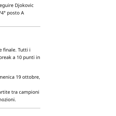
seguire Djokovic
/4° posto A
finale. Tutti i
-break a 10 punti in
menica 19 ottobre,
artite tra campioni
mozioni.