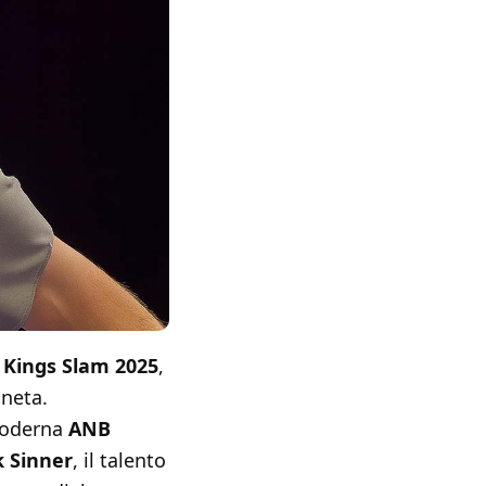
x Kings Slam 2025
,
aneta.
 moderna
ANB
k Sinner
, il talento