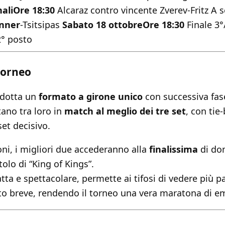
ali
Ore 18:30
Alcaraz contro vincente Zverev-Fritz A 
inner
-Tsitsipas
Sabato 18 ottobre
Ore 18:30
Finale 3°
2° posto
torneo
adotta un
formato a girone unico
con successiva fase 
tano tra loro in
match al meglio dei tre set
, con tie
set decisivo.
oni, i migliori due accederanno alla
finalissima
di do
tolo di “King of Kings”.
ta e spettacolare, permette ai tifosi di vedere più p
to breve, rendendo il torneo una vera maratona di e