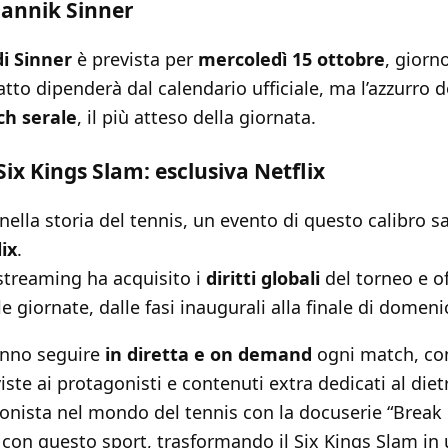
Jannik Sinner
di Sinner
è prevista per
mercoledì 15 ottobre
, giorn
satto dipenderà dal calendario ufficiale, ma l’azzurro
h serale
, il più atteso della giornata.
Six Kings Slam: esclusiva Netflix
 nella storia del tennis, un evento di questo calibro s
ix
.
streaming ha acquisito i
diritti globali
del torneo e of
e giornate, dalle fasi inaugurali alla finale di domeni
anno seguire
in diretta e on demand
ogni match, co
iste ai protagonisti e contenuti extra dedicati al diet
gonista nel mondo del tennis con la docuserie “Break 
 con questo sport, trasformando il Six Kings Slam in