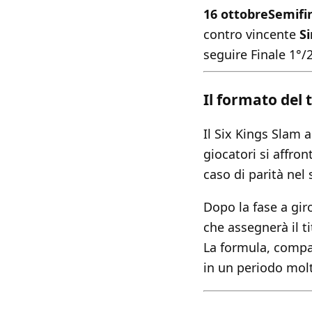
16 ottobre
Semifin
contro vincente
S
seguire Finale 1°/
Il formato del 
Il Six Kings Slam 
giocatori si affron
caso di parità nel 
Dopo la fase a gir
che assegnerà il ti
La formula, compat
in un periodo mol