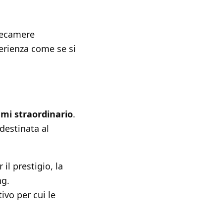
lecamere
erienza come se si
i straordinario
.
 destinata al
il prestigio, la
ng.
ivo per cui le