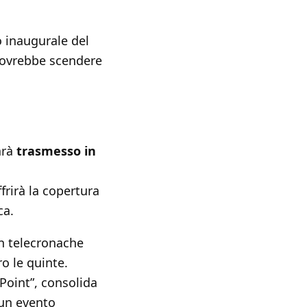
o inaugurale del
 dovrebbe scendere
arà
trasmesso in
frirà la copertura
ca.
n telecronache
ro le quinte.
Point”, consolida
 un evento