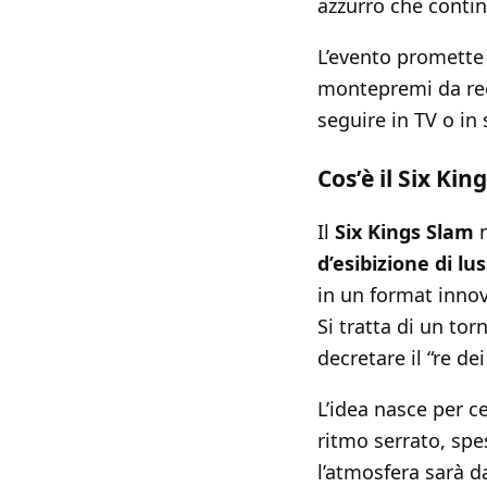
azzurro che contin
L’evento promette t
montepremi da rec
seguire in TV o i
Cos’è il Six Ki
Il
Six Kings Slam
n
d’esibizione di lu
in un format inno
Si tratta di un to
decretare il “re d
L’idea nasce per ce
ritmo serrato, spe
l’atmosfera sarà 