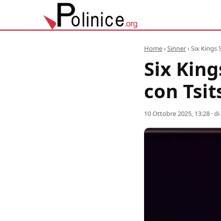
Home
›
Sinner
›
Six Kings 
Six King
con Tsit
10 Ottobre 2025, 13:28
· di