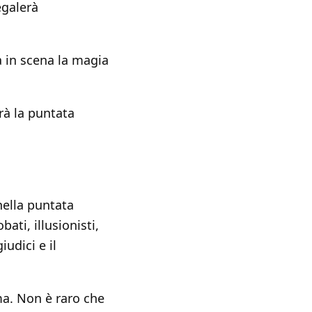
egalerà
rà in scena la magia
à la puntata
nella puntata
obati, illusionisti,
udici e il
ma. Non è raro che