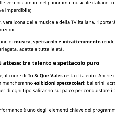
elle voci più amate del panorama musicale italiano, r
ive imperdibile;
r
, vera icona della musica e della TV italiana, riporte
mozioni.
one di
musica, spettacolo e intrattenimento
render
riegata, adatta a tutte le età.
iù attese: tra talento e spettacolo puro
, il cuore di
Tu Sì Que Vales
resta il talento. Anche 
non mancheranno
esibizioni spettacolari
: ballerini, acr
r di ogni tipo saliranno sul palco per conquistare i gi
performance è uno degli elementi chiave del program