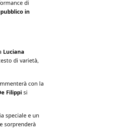
rformance di
 pubblico in
ra
Luciana
esto di varietà,
ommenterà con la
e Filippi
si
a speciale e un
che sorprenderà