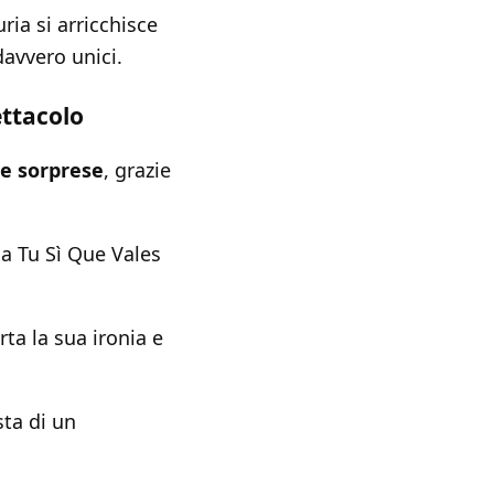
ria si arricchisce
avvero unici.
ettacolo
 e sorprese
, grazie
 a Tu Sì Que Vales
rta la sua ironia e
sta di un