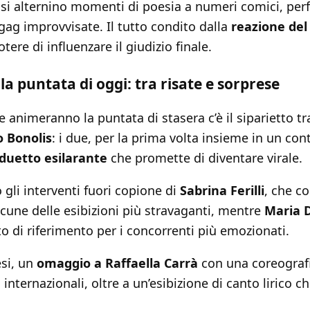
 si alternino momenti di poesia a numeri comici, pe
 gag improvvisate. Il tutto condito dalla
reazione del
otere di influenzare il giudizio finale.
lla puntata di oggi: tra risate e sorprese
 animeranno la puntata di stasera c’è il siparietto t
o Bonolis
: i due, per la prima volta insieme in un cont
duetto esilarante
che promette di diventare virale.
li interventi fuori copione di
Sabrina Ferilli
, che c
alcune delle esibizioni più stravaganti, mentre
Maria D
o di riferimento per i concorrenti più emozionati.
esi, un
omaggio a Raffaella Carrà
con una coreografi
 internazionali, oltre a un’esibizione di canto lirico 