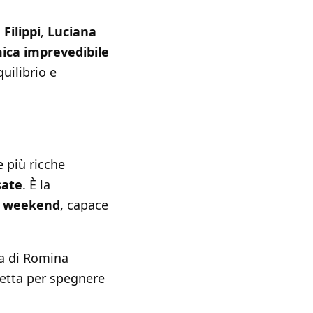
Filippi
,
Luciana
ica imprevedibile
uilibrio e
e più ricche
sate
. È la
el weekend
, capace
za di Romina
fetta per spegnere