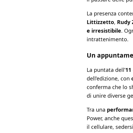
La presenza conte
Littizzetto
,
Rudy 
e irresistibile
. Og
intrattenimento.
Un appuntamen
La puntata dell’
11
dell’edizione, con
conferma che lo s
di unire diverse ge
Tra una
performa
Power, anche quest
il cellulare, seder