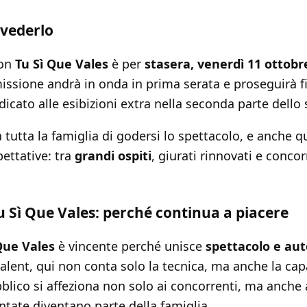
 vederlo
con
Tu Sì Que Vales
è per
stasera, venerdì 11 ottobre
missione andrà in onda in prima serata e proseguirà 
icato alle esibizioni extra nella seconda parte dello
a tutta la famiglia di godersi lo spettacolo, e anche 
pettative: tra
grandi ospiti
, giurati rinnovati e concor
Tu Sì Que Vales: perché continua a piacere
Que Vales
è vincente perché unisce
spettacolo e aut
 talent, qui non conta solo la tecnica, ma anche la cap
blico si affeziona non solo ai concorrenti, ma anche a
untate diventano parte della famiglia.