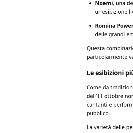
Noemi
, una d
un’esibizione l
Romina Powe
delle grandi e
Questa combinazi
particolarmente va
Le esibizioni p
Come da tradizione
dell’11 ottobre 
cantanti e performe
pubblico.
La varietà delle 