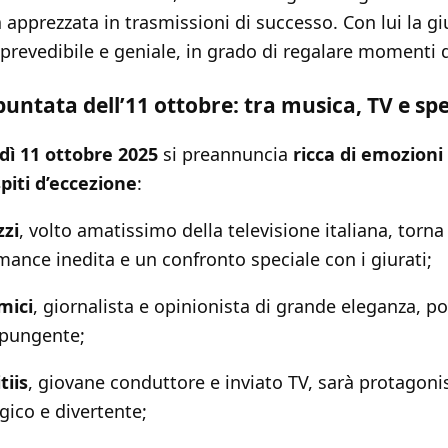
 apprezzata in trasmissioni di successo. Con lui la giu
revedibile e geniale, in grado di regalare momenti d
a puntata dell’11 ottobre: tra musica, TV e sp
dì 11 ottobre 2025
si preannuncia
ricca di emozioni
piti d’eccezione
:
zzi
, volto amatissimo della televisione italiana, torna
ance inedita e un confronto speciale con i giurati;
mici
, giornalista e opinionista di grande eleganza, po
 pungente;
tiis
, giovane conduttore e inviato TV, sarà protagoni
ico e divertente;