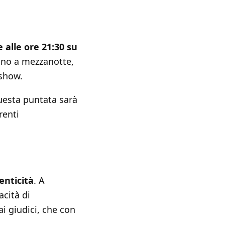
 alle ore 21:30 su
fino a mezzanotte,
 show.
questa puntata sarà
renti
enticità
. A
acità di
i giudici, che con