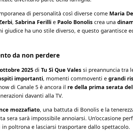
mporanea di personalità così diverse come
Maria De 
Zerbi
,
Sabrina Ferilli
e
Paolo Bonolis
crea una
dinam
ni giudice ha uno stile diverso, e questo garantisce eq
to da non perdere
 ottobre 2025
di
Tu Sì Que Vales
si preannuncia tra l
ospiti importanti
, momenti commoventi e
grandi ri
how di Canale 5 è ancora il
re della prima serata d
nerazioni davanti alla TV.
nce mozzafiato
, una battuta di Bonolis e la tenerez
a sera sarà impossibile annoiarsi. Un’occasione per
si in poltrona e lasciarsi trasportare dallo spettacolo.