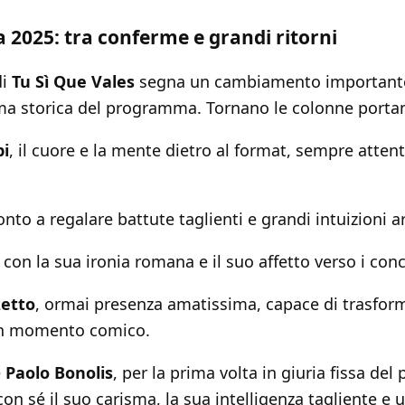
 2025: tra conferme e grandi ritorni
di
Tu Sì Que Vales
segna un cambiamento important
a storica del programma. Tornano le colonne portan
pi
, il cuore e la mente dietro al format, sempre attenta
onto a regalare battute taglienti e grandi intuizioni ar
, con la sua ironia romana e il suo affetto verso i conc
zetto
, ormai presenza amatissima, capace di trasfor
 un momento comico.
è
Paolo Bonolis
, per la prima volta in giuria fissa de
on sé il suo carisma, la sua intelligenza tagliente e u