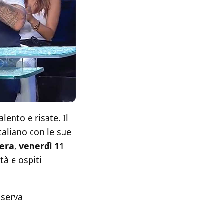
ento e risate. Il
taliano con le sue
era, venerdì 11
à e ospiti
iserva