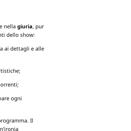
e nella
giuria
, pur
ti dello show:
 ai dettagli e alle
tistiche;
orrenti;
mare ogni
l programma. Il
n’ironia