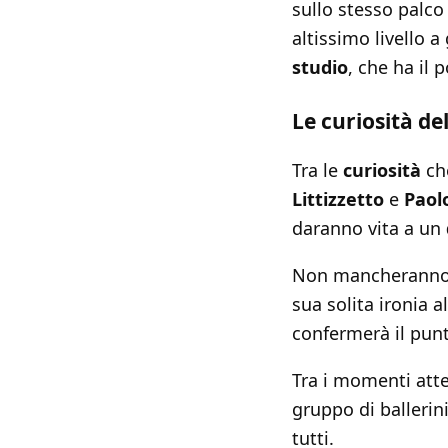
sullo stesso palco
altissimo livello a
studio
, che ha il p
Le curiosità de
Tra le
curiosità
che
Littizzetto
e
Paol
daranno vita a un
Non mancheranno g
sua solita ironia 
confermerà il punt
Tra i momenti att
gruppo di ballerini
tutti.