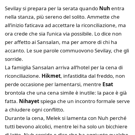
Sevilay si prepara per la serata quando
Nuh
entra
nella stanza, più sereno del solito. Ammette che
all’inizio faticava ad accettare la riconciliazione, ma
ora crede che sia l’unica via possibile. Lo dice non
per affetto ai Sansalan, ma per amore di chi ha
accanto. Le sue parole commuovono Sevilay, che gli
sorride.
La famiglia Sansalan arriva all’hotel per la cena di
riconciliazione.
Hikmet
, infastidita dal freddo, non
perde occasione per lamentarsi, mentre
Esat
brontola che una cena simile è inutile: la pace è già
fatta.
Nihayet
spiega che un incontro formale serve
a chiudere ogni conflitto.
Durante la cena, Melek si lamenta con Nuh perché
tutti bevono alcolici, mentre lei ha solo un bicchiere
di latte. Nuh sorride e dice che ha aggiunto qualche