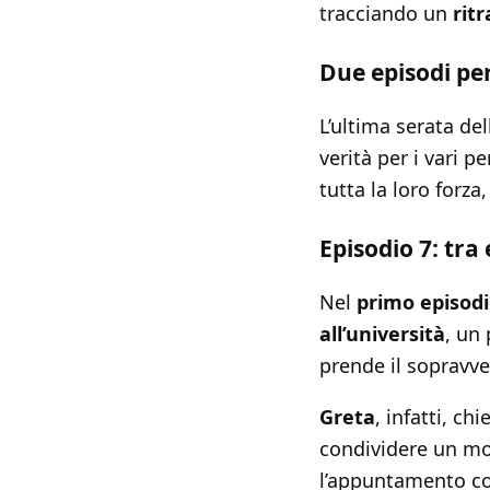
tracciando un
rit
Due episodi pe
L’ultima serata del
verità per i vari 
tutta la loro forz
Episodio 7: tr
Nel
primo episod
all’università
, un
prende il sopravve
Greta
, infatti, c
condividere un mo
l’appuntamento c