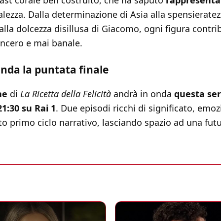
cast corale ben costruito, che ha saputo
rappresenta
lezza. Dalla determinazione di Asia alla spensieratezz
alla dolcezza disillusa di Giacomo, ogni figura contri
incero e mai banale.
nda la puntata finale
ne
di
La Ricetta della Felicità
andrà in onda
questa ser
21:30 su Rai 1
. Due episodi ricchi di significato, emoz
o primo ciclo narrativo, lasciando spazio ad una fut