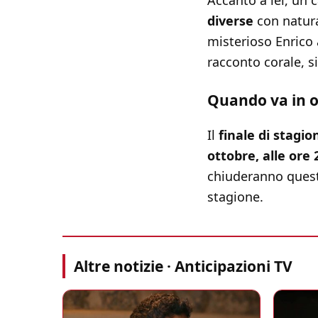
Accanto a lei, un 
diverse
con natura
misterioso Enrico 
racconto corale, s
Quando va in o
Il
finale di stagio
ottobre, alle ore 
chiuderanno quest
stagione.
Altre notizie · Anticipazioni TV