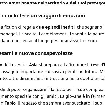
ratto emozionante del territorio e dei suoi protagon
r concludere un viaggio di emozioni
la fiction ci regala
due episodi inediti
, che segnano 
personaggi. Le scelte, i cambiamenti, i sogni e le pau
a, dando un senso al lungo percorso vissuto finora.
a esami e nuove consapevolezze
io
della serata,
Asia
si prepara ad affrontare il
test d
 passaggio importante e decisivo per il suo futuro. Me
nto, altre dinamiche si intrecciano nella quotidianit
hiede di poter organizzare lì la festa per il suo comple
mento speciale con gli amici. La giovane è in ferme
on
Fabio
, il ragazzo che sembra aver suscitato il suo 