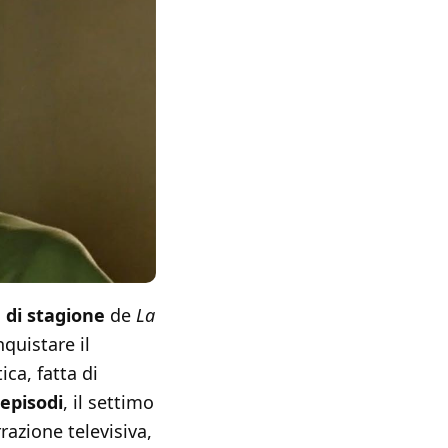
e di stagione
de
La
quistare il
ca, fatta di
 episodi
, il settimo
razione televisiva,