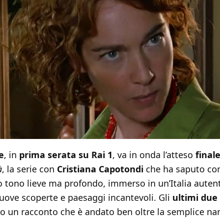
e
, in
prima serata su Rai 1
, va in onda l’atteso
final
à
, la serie con
Cristiana Capotondi
che ha saputo con
o tono lieve ma profondo, immerso in un’Italia autenti
nuove scoperte e paesaggi incantevoli. Gli
ultimi due
no un racconto che è andato ben oltre la semplice nar