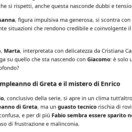
he si rispetti, anche questa nasconde dubbi e tensio
sanna
, figura impulsiva ma generosa, si scontra con
ante situazioni che rendono credibile e coinvolgente 
o,
Marta
, interpretata con delicatezza da Cristiana C
rroga su quello che sta nascendo con
Giacomo
: è solo
rofondo?
compleanno di Greta e il mistero di Enrico
io
, conclusivo della serie, si apre in un clima tutt’altr
eanno di Greta
, ma un
guasto tecnico
rischia di rovi
confusa, e per di più
Fabio sembra essere sparito ne
so di frustrazione e malinconia.