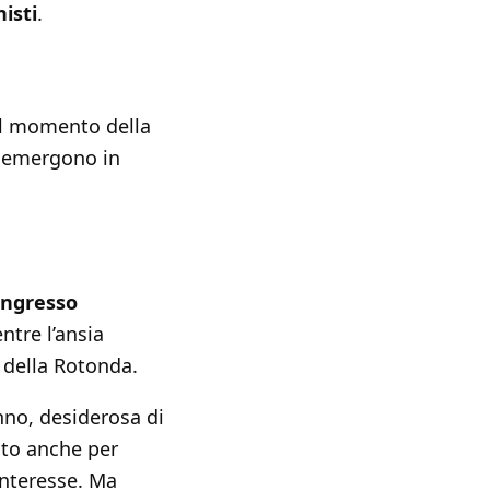
isti
.
il momento della
re emergono in
’ingresso
ntre l’ansia
à della Rotonda.
anno, desiderosa di
nto anche per
interesse. Ma