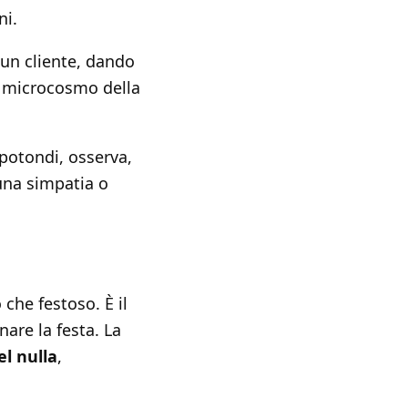
ni.
 un cliente, dando
il microcosmo della
apotondi, osserva,
 una simpatia o
o che festoso. È il
nare la festa. La
l nulla
,