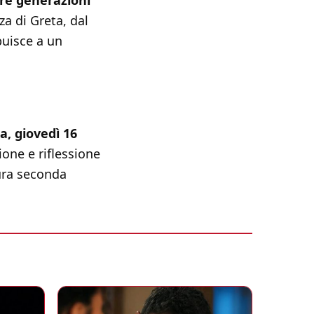
re generazioni
a di Greta, dal
buisce a un
a, giovedì 16
ione e riflessione
ura seconda