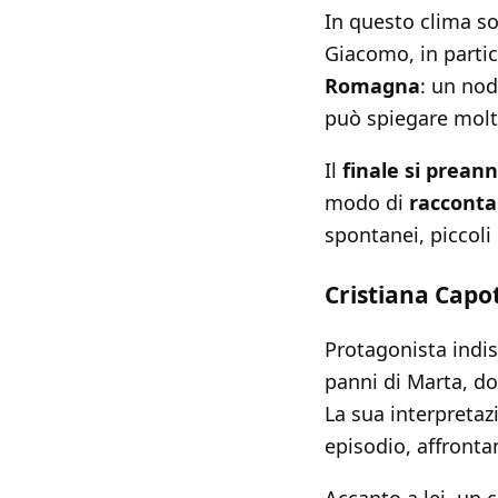
In questo clima so
Giacomo, in parti
Romagna
: un nod
può spiegare molt
Il
finale si prean
modo di
racconta
spontanei, piccoli
Cristiana Capot
Protagonista indi
panni di Marta, do
La sua interpretaz
episodio, affront