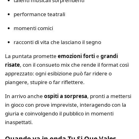
talenti musicali sorprendenti
performance teatrali
momenti comici
racconti di vita che lasciano il segno
La puntata promette
emozioni forti
e
grandi
risate
, con il consueto mix che rende il format così
apprezzato: ogni esibizione può far ridere o
piangere, stupire o far riflettere.
In arrivo anche
ospiti a sorpresa
, pronti a mettersi
in gioco con prove impreviste, interagendo con la
giuria e coinvolgendo il pubblico in momenti
inaspettati.
Quando va in onda Tu Si Que Vales