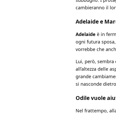
subbuglio. I prota
cambieranno il lor
Adelaide e Marc
Adelaide
è in ferm
ogni futura sposa,
vorrebbe che anc
Lui, però, sembra 
all’altezza delle 
grande cambiament
si nasconde dietro
Odile vuole ai
Nel frattempo, al