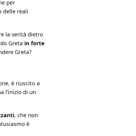
ne per
 delle reali
 la verità dietro
ando Greta
in forte
ndere Greta?
ne, è riuscito a
 l’inizio di un
zzanti
, che non
entusiasmo è