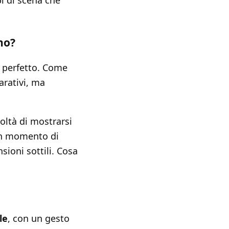
i di scena che
no?
e perfetto. Come
arativi, ma
icoltà di mostrarsi
 un momento di
ioni sottili. Cosa
le
, con un gesto