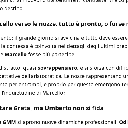
gonisti si muovono tra sentimenti contrastanti e colp
o destino.
ello verso le nozze: tutto è pronto, o forse 
ento: il grande giorno si avvicina e tutto deve esser
 la contessa è coinvolta nei dettagli degli ultimi prep
he
Marcello
fosse più partecipe.
distratto, quasi
sovrappensiero
, e si sforza con diff
aspettative dell’aristocratica. Le nozze rappresentano
o per entrambi, e proprio per questo emergono tens
 l’inquietudine di Marcello?
utare Greta, ma Umberto non si fida
la
GMM
si aprono nuove dinamiche professionali:
Odi