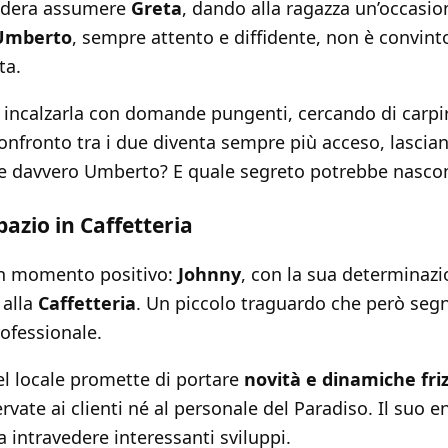
esidera assumere
Greta
, dando alla ragazza un’occasio
Umberto
, sempre attento e diffidente, non è convinto
ta.
incalzarla con domande pungenti, cercando di carpire
 confronto tra i due diventa sempre più acceso, lasci
e davvero Umberto? E quale segreto potrebbe nasco
azio in Caffetteria
 un momento positivo:
Johnny
, con la sua determinazio
 alla
Caffetteria
. Un piccolo traguardo che però segna
ofessionale.
el locale promette di portare
novità e dinamiche fri
vate ai clienti né al personale del Paradiso. Il suo 
a intravedere interessanti sviluppi.