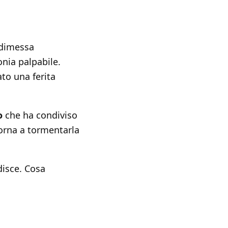
 dimessa
onia palpabile.
ato una ferita
o
che ha condiviso
orna a tormentarla
disce. Cosa