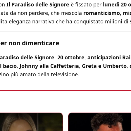
con
Il Paradiso delle Signore
è fissato per
lunedì 20 o
tata da non perdere, che mescola
romanticismo, mist
ita eleganza narrativa che ha conquistato milioni di s
per non dimenticare
Paradiso delle Signore
,
20 ottobre
,
anticipazioni Rai
l bacio
,
Johnny alla Caffetteria
,
Greta e Umberto
,
ino più amato della televisione.