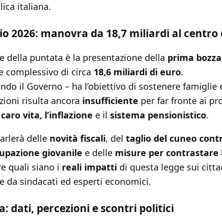
ica italiana.
io 2026: manovra da 18,7 miliardi al centro
e della puntata è la presentazione della
prima bozza 
re complessivo di circa
18,6 miliardi di euro
.
do il Governo – ha l’obiettivo di sostenere famiglie
zioni risulta ancora
insufficiente
per far fronte ai pr
l
caro vita, l’inflazione
e il
sistema pensionistico
.
parlerà delle
novità fiscali
, del
taglio del cuneo cont
ccupazione giovanile
e delle
misure per contrastare 
re quali siano i
reali impatti
di questa legge sui citta
ate da sindacati ed esperti economici.
a: dati, percezioni e scontri politici