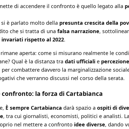
tte di accendere il confronto è quello legato alla
p
i si è parlato molto della
presunta crescita della po
dito che si tratta di una
falsa narrazione
, sottoline
o
invariati rispetto al 2022
.
 rimane aperta: come si misurano realmente le cond
iane? Qual è la distanza tra
dati ufficiali
e
percezione
 per combattere davvero la marginalizzazione social
ogativi che verranno discussi nel corso della serata.
 e confronto: la forza di Cartabianca
ne,
È sempre Cartabianca
darà spazio a
ospiti di di
le
, tra cui giornalisti, economisti, politici e analisti. L
oprio nel mettere a confronto
idee diverse
, dando v