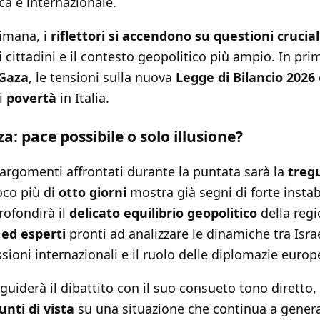
ica e internazionale.
imana, i
riflettori si accendono su questioni crucial
 cittadini e il contesto geopolitico più ampio. In prim
Gaza
, le tensioni sulla nuova
Legge di Bilancio 2026
di
povertà
in Italia.
a: pace possibile o solo illusione?
 argomenti affrontati durante la puntata sarà la
treg
oco più di
otto giorni
mostra già segni di forte instabi
ofondirà il
delicato equilibrio geopolitico
della regi
 ed esperti
pronti ad analizzare le dinamiche tra Israe
ssioni internazionali e il ruolo delle diplomazie europ
guiderà il dibattito con il suo consueto tono diretto,
punti di vista
su una situazione che continua a genera