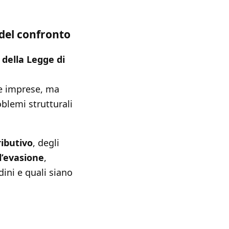
 del confronto
della Legge di
 e imprese, ma
oblemi strutturali
ributivo
, degli
l’evasione
,
dini e quali siano