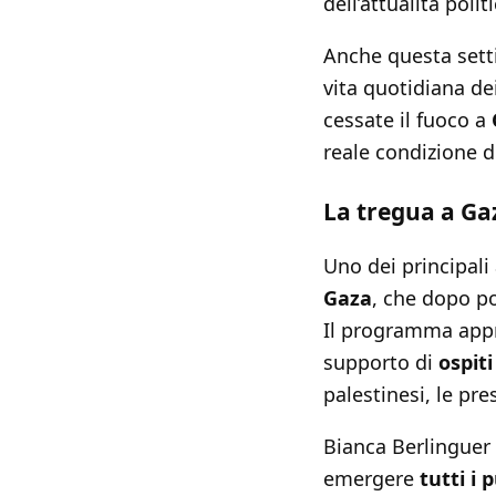
dell’attualità polit
Anche questa sett
vita quotidiana dei
cessate il fuoco a
reale condizione 
La tregua a Gaz
Uno dei principali
Gaza
, che dopo p
Il programma appr
supporto di
ospiti
palestinesi, le pre
Bianca Berlinguer 
emergere
tutti i 