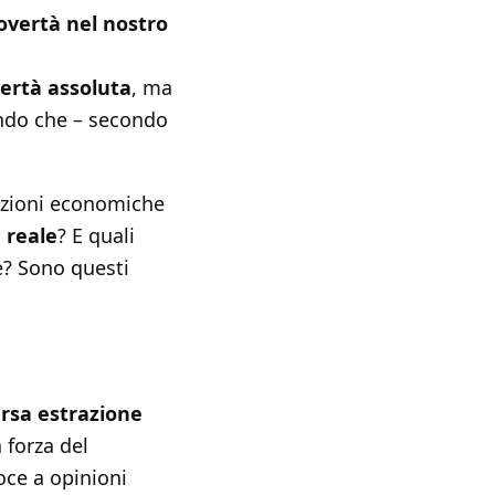
overtà nel nostro
vertà assoluta
, ma
ando che – secondo
izioni economiche
 reale
? E quali
e? Sono questi
versa estrazione
a forza del
oce a opinioni