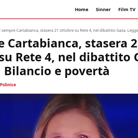
Home
Sinner
Film TV
È sempre Cartabianca, stasera 21 ottobre su Rete 4, nel dibattito Gaza, Legge
 Cartabianca, stasera 
su Rete 4, nel dibattito 
 Bilancio e povertà
Polinice