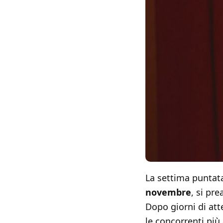
La settima puntat
novembre
, si pr
Dopo giorni di att
le concorrenti più