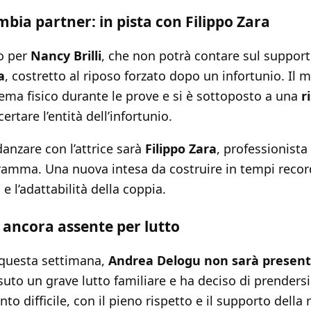
mbia partner: in pista con Filippo Zara
o per
Nancy Brilli
, che non potrà contare sul support
a
, costretto al riposo forzato dopo un infortunio. Il 
ema fisico durante le prove e si è sottoposto a una
r
ertare l’entità dell’infortunio.
danzare con l’attrice sarà
Filippo Zara
, professionista
ramma. Una nuova intesa da costruire in tempi record
 e l’adattabilità della coppia.
ancora assente per lutto
questa settimana,
Andrea Delogu non sarà present
suto un grave lutto familiare e ha deciso di prenders
o difficile, con il pieno rispetto e il supporto della 