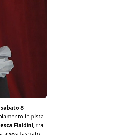
a
sabato 8
biamento in pista.
esca Fialdini
, tra
a aveva lasciato