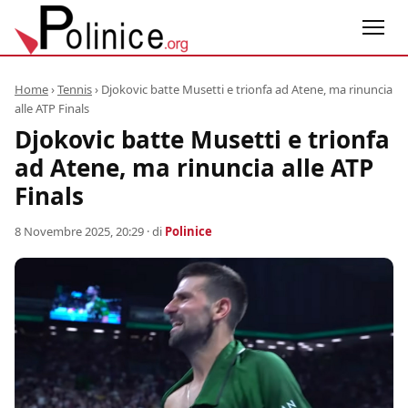
Home
›
Tennis
›
Djokovic batte Musetti e trionfa ad Atene, ma rinuncia
alle ATP Finals
Djokovic batte Musetti e trionfa
ad Atene, ma rinuncia alle ATP
Finals
8 Novembre 2025, 20:29
· di
Polinice