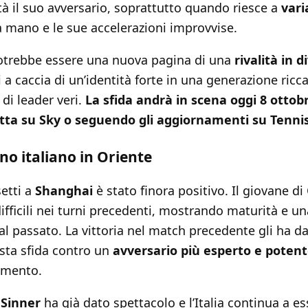
ltà il suo avversario, soprattutto quando riesce a
vari
 mano e le sue accelerazioni improvvise.
potrebbe essere una nuova pagina di una
rivalità in d
i a caccia di un’identità forte in una generazione ricc
 di leader veri.
La sfida andrà in scena oggi 8 otto
retta su Sky o seguendo gli aggiornamenti su Tennis
gno italiano in Oriente
etti a
Shanghai
è stato finora positivo. Il giovane d
fficili nei turni precedenti, mostrando maturità e u
 al passato. La vittoria nel match precedente gli ha da
sta sfida contro un
avversario più esperto e poten
imento.
e
Sinner
ha già dato spettacolo e l’Italia continua a e