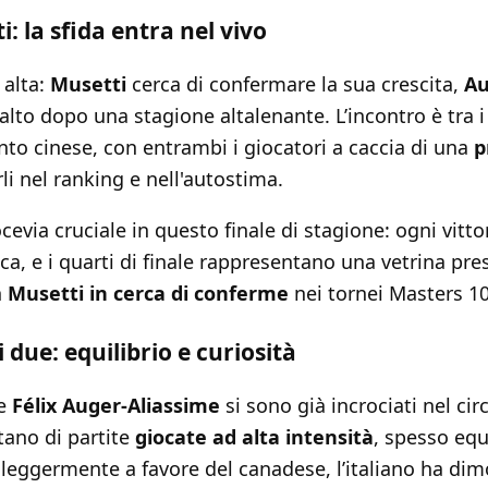
i: la sfida entra nel vivo
 alta:
Musetti
cerca di confermare la sua crescita,
Au
alto dopo una stagione altalenante. L’incontro è tra i 
to cinese, con entrambi i giocatori a caccia di una
p
li nel ranking e nell'autostima.
cevia cruciale in questo finale di stagione: ogni vitto
ica, e i quarti di finale rappresentano una vetrina pre
n
Musetti in cerca di conferme
nei tornei Masters 1
 due: equilibrio e curiosità
e
Félix Auger-Aliassime
si sono già incrociati nel circ
tano di partite
giocate ad alta intensità
, spesso equ
eggermente a favore del canadese, l’italiano ha dim