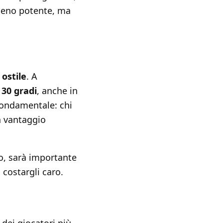
 meno potente, ma
 ostile
. A
i
30 gradi
, anche in
 fondamentale: chi
n vantaggio
do, sarà importante
costargli caro.