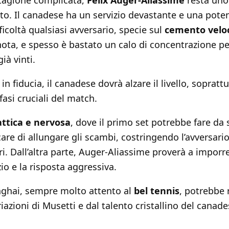
tagione complicata,
Félix Auger-Aliassime
resta uno 
uito. Il canadese ha un servizio devastante e una poten
ficoltà qualsiasi avversario, specie sul
cemento velo
ota, e spesso è bastato un calo di concentrazione pe
ià vinti.
n fiducia, il canadese dovrà alzare il livello, sopratt
fasi cruciali del match.
attica e nervosa
, dove il primo set potrebbe fare da 
are di allungare gli scambi, costringendo l’avversar
ri. Dall’altra parte, Auger-Aliassime proverà a imporr
zio e la risposta aggressiva.
anghai, sempre molto attento al
bel tennis
, potrebbe
iazioni di Musetti e dal talento cristallino del canade