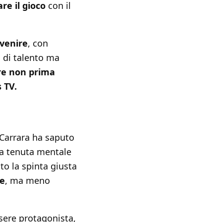
are il gioco
con il
ivenire
, con
a di talento ma
bre non prima
 TV.
i Carrara ha saputo
na tenuta mentale
to la spinta giusta
te
, ma meno
ssere protagonista,