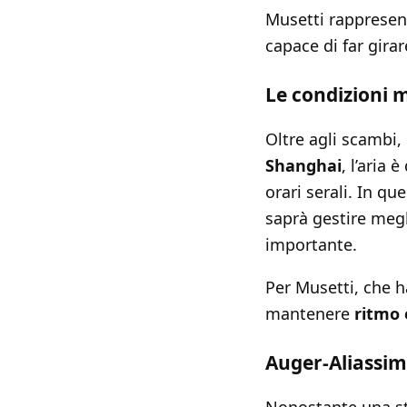
Musetti rappresent
capace di far girar
Le condizioni m
Oltre agli scambi,
Shanghai
, l’aria
orari serali. In qu
saprà gestire megl
importante.
Per Musetti, che h
mantenere
ritmo 
Auger-Aliassim