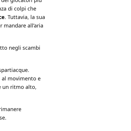
dei giocatori più
za di colpi che
ce
. Tuttavia, la sua
r mandare all’aria
utto negli scambi
spartiacque.
io al movimento e
e un ritmo alto,
 rimanere
se.