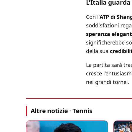
L’Italia guarda
Con l’
ATP di Shan
soddisfazioni rega
speranza elegan
significherebbe so
della sua
credibil
La partita sarà tr
cresce l’entusias
nei grandi tornei.
Altre notizie · Tennis